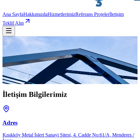
Ana Sayfa
Hakkımızda
Hizmetlerimiz
Referans Projeler
İletişim
Teklif Alın
İletişim
Bize Ulaşın
Projeniz hakkında konuşmak, teklif almak veya sorularınızı iletmek
için bizimle iletişime geçin.
İletişim Bilgilerimiz
Adres
Kısıkköy Metal İşleri Sanayi Sitesi, 4. Cadde No:61/A, Menderes /