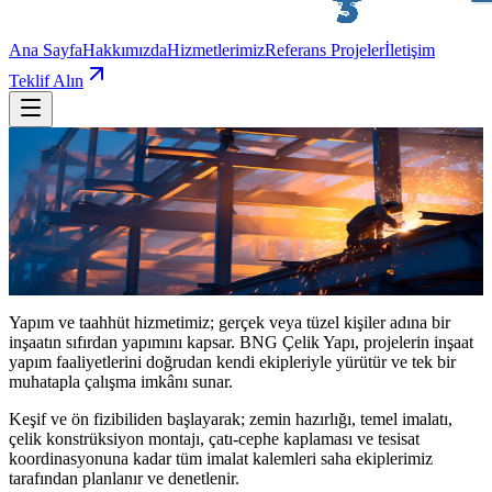
Ana Sayfa
Hakkımızda
Hizmetlerimiz
Referans Projeler
İletişim
Teklif Alın
Hizmetlerimiz
Yapım & Taahhüt
Gerçek veya tüzel kişiler adına, bir yapının sıfırdan tasarımından
teslimine kadar tüm inşaat sürecinin yönetimi ve uygulaması.
Yapım ve taahhüt hizmetimiz; gerçek veya tüzel kişiler adına bir
inşaatın sıfırdan yapımını kapsar. BNG Çelik Yapı, projelerin inşaat
yapım faaliyetlerini doğrudan kendi ekipleriyle yürütür ve tek bir
muhatapla çalışma imkânı sunar.
Keşif ve ön fizibiliden başlayarak; zemin hazırlığı, temel imalatı,
çelik konstrüksiyon montajı, çatı-cephe kaplaması ve tesisat
koordinasyonuna kadar tüm imalat kalemleri saha ekiplerimiz
tarafından planlanır ve denetlenir.